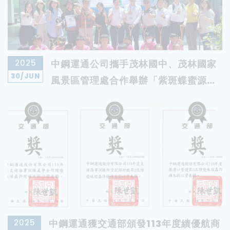
2025
中鋼運通公司攜手茂林國中、茂林國家
30
/JUN
風景區管理處合作舉辦「紫斑蝶蜜源植
物植栽活動」 共築永續環境與地方共好
2025
中鋼運通獲交通部頒發113年度績優航商