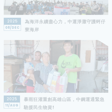
2025
為海洋永續盡心力，中運淨灘守護蚵仔
08
/DEC
寮海岸
2025
暴雨狂灌重創高雄山區，中鋼運通緊急
11
/AUG
馳援民生物資!