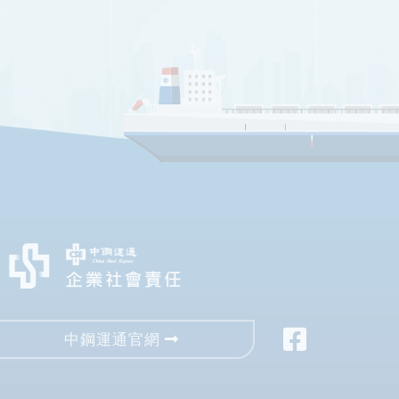
中鋼運通官網