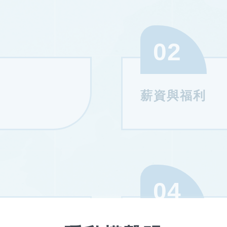
02
薪資與福利
04