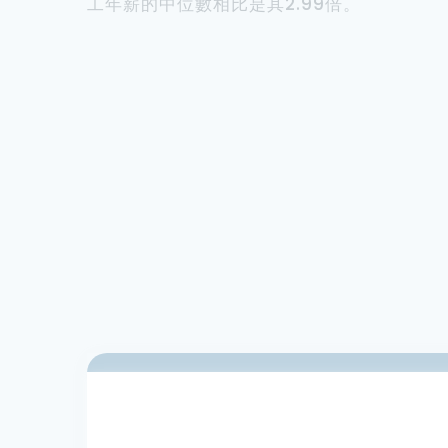
工年薪的中位數相比是其2.99倍。
辦公室人事費用