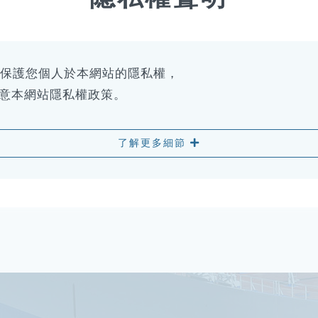
成效、學習態度、領導能
別考評，由船上各級主管
考資料，對於晉升管理級
以保護您個人於本網站的隱私權，
得執業證書才可晉升。而
同意本網站隱私權政策。
持續提升船員薪給待遇，
了解更多細節
鴻及高雄港裝卸公司。