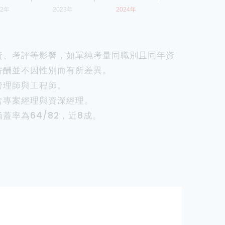
資、考評等影響，如單純考量同職別且同年資
薪酬並不因性別而有所差異。
管理師與工程師。
含專案經理與資深經理。
蓋率為64/82，近8成。
素養、本職學識、敬業精神、工作經驗、工作