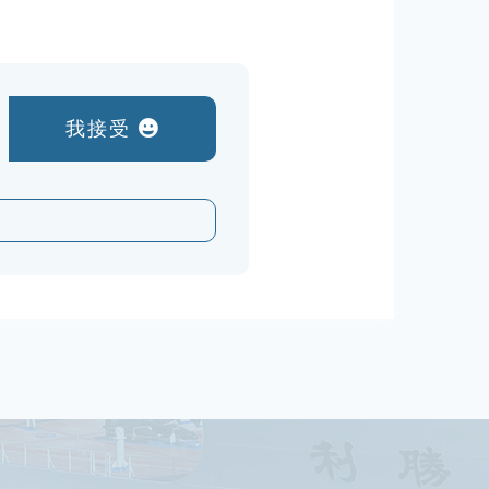
力、協調合作、發展潛力、體能狀況等標準分
考核以做為往後執行績效改善或安排晉升之參
職務同仁，必須參加培訓課程和考試，合格取
為反應船員市場薪資波動，增進船隊向心力，
我接受
近幾年參考市場行情調升船員薪資。