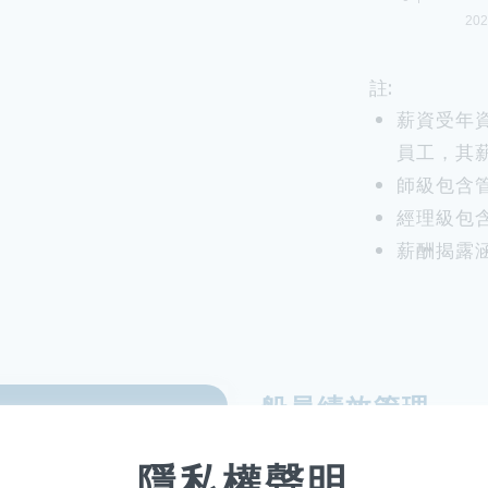
註:
薪資受年
員工，其
師級包含
經理級包
薪酬揭露涵
船員績效管理
船員績效考評則依照品德
隱私權聲明