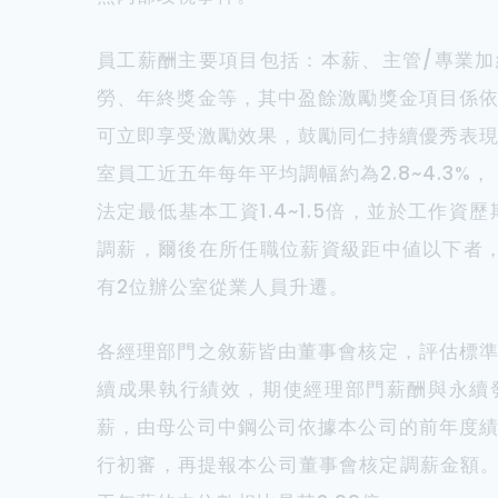
員工薪酬主要項目包括：本薪、主管/專業
勞、年終獎金等，其中盈餘激勵獎金項目係
可立即享受激勵效果，鼓勵同仁持續優秀表
室員工近五年每年平均調幅約為2.8~4.3%
法定最低基本工資1.4~1.5倍，並於工作資
調薪，爾後在所任職位薪資級距中値以下者，
有2位辦公室從業人員升遷。
各經理部門之敘薪皆由董事會核定，評估標
續成果執行績效，期使經理部門薪酬與永續
薪，由母公司中鋼公司依據本公司的前年度
行初審，再提報本公司董事會核定調薪金額。公