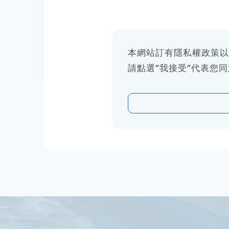
營收
19,602
人事費用
224
本網站訂有隱私權政策
費用/營收(%)
1.14%
請點選”我接受”代表您
註：
1.
2024年整體營收含合併中運巴拿馬、運
2.
單位：新台幣百萬元。