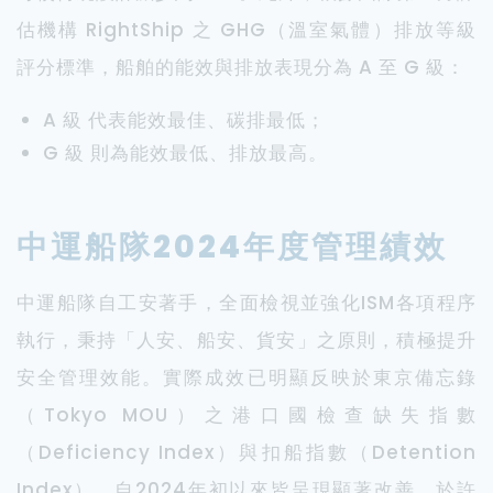
估機構 RightShip 之 GHG（溫室氣體）排放等級
評分標準，船舶的能效與排放表現分為 A 至 G 級：
A 級 代表能效最佳、碳排最低；
G 級 則為能效最低、排放最高。
中運船隊2024年度管理績效
中運船隊自工安著手，全面檢視並強化ISM各項程序
執行，秉持「人安、船安、貨安」之原則，積極提升
安全管理效能。實際成效已明顯反映於東京備忘錄
（Tokyo MOU）之港口國檢查缺失指數
（Deficiency Index）與扣船指數（Detention
Index），自2024年初以來皆呈現顯著改善，於許