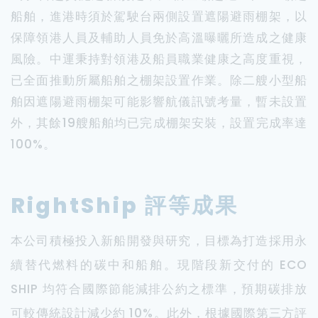
船舶，進港時須於駕駛台兩側設置遮陽避雨棚架，以
保障領港人員及輔助人員免於高溫曝曬所造成之健康
風險。中運秉持對領港及船員職業健康之高度重視，
已全面推動所屬船舶之棚架設置作業。除二艘小型船
舶因遮陽避雨棚架可能影響航儀訊號考量，暫未設置
外，其餘19艘船舶均已完成棚架安裝，設置完成率達
100%。
RightShip 評等成果
本公司積極投入新船開發與研究，目標為打造採用永
續替代燃料的碳中和船舶。現階段新交付的 ECO
SHIP 均符合國際節能減排公約之標準，預期碳排放
可較傳統設計減少約 10%。此外，根據國際第三方評