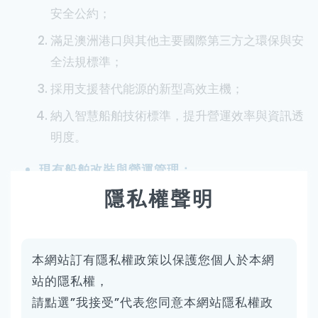
安全公約；
滿足澳洲港口與其他主要國際第三方之環保與安
全法規標準；
採用支援替代能源的新型高效主機；
納入智慧船舶技術標準，提升營運效率與資訊透
明度。
現有船舶改裝與營運管理：
隱私權聲明
已於 2022～2023 年間，為既有船舶實施主機降
速設定，以符合 EEXI（現成船能源效率指數）
標準，達到有效碳排減量。
本網站訂有隱私權政策以保護您個人於本網
為因應自 2023 年起正式實施的 CII（碳強度指
站的隱私權，
標） 及可能導致同級船舶排名淘汰的機制，本公
請點選”我接受”代表您同意本網站隱私權政
司自 2022 年起導入新式燃油消耗與航行數據申