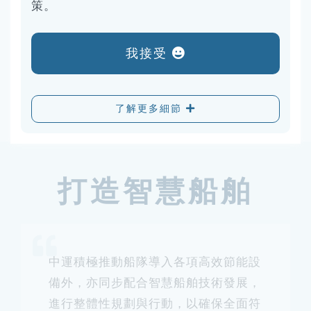
策。
報系統 Storm S-Insight，精準掌握船隊碳排現
況，並透過逐季檢討，適時調整船舶營運與航程
我接受
策略，進一步提升整體能效與競爭力。
了解更多細節
打造智慧船舶
中運積極推動船隊導入各項高效節能設
備外，亦同步配合智慧船舶技術發展，
進行整體性規劃與行動，以確保全面符