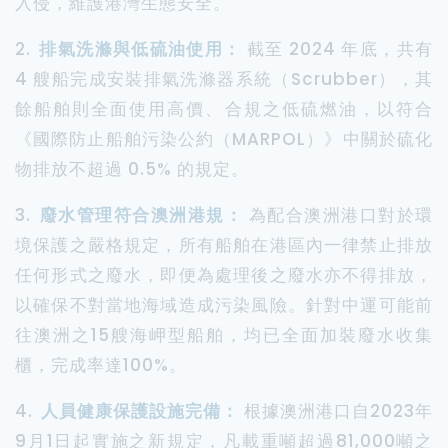
入侵，維護港灣生態安全。
2.
排氣洗滌與低硫油使用：
截至 2024 年底，共有
4 艘船完成安裝排氣洗滌器系統（Scrubber），其
餘船舶則全面使用高價、合規之低硫燃油，以符合
《國際防止船舶污染公約（MARPOL）》中關於硫化
物排放不超過 0.5% 的規定。
3.
廢水管理符合澳洲港規：
為配合澳洲港口對於環
境保護之嚴格規定，所有船舶在港區內一律禁止排放
任何形式之廢水，即便為處理後之廢水亦不得排放，
以確保不對當地海域造成污染風險。針對中運可能前
往澳洲之15艘海岬型船舶，均已全面加裝廢水收集
櫃，完成率達100%。
4.
人員健康保護設施完備：
根據澳洲港口自2023年
9月1日起實施之新規定，凡載重噸超過81,000噸之