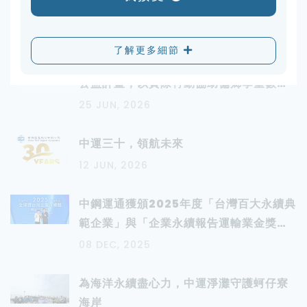
Latest news
了解更多細節
中鋼運通再次響應「再生電腦愛送偏鄉」
公益計畫，以實際行動協助偏鄉學童數位
學習
25 JUN, 2026
中運三十，領航未來
12 JUN, 2026
中鋼運通獲頒2025年度「台灣百大永續典
範企業」與「企業永續報告運輸業金獎」
展現深耕永續經營卓越成果
08 DEC, 2025
為海洋永續盡心力，中運淨灘守護蚵仔寮
海岸